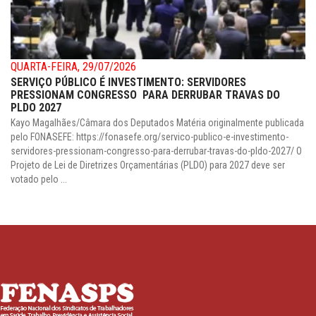
QUARTA-FEIRA, 29/07/2026
SERVIÇO PÚBLICO É INVESTIMENTO: SERVIDORES
PRESSIONAM CONGRESSO PARA DERRUBAR TRAVAS DO
PLDO 2027
Kayo Magalhães/Câmara dos Deputados Matéria originalmente publicada
pelo FONASEFE: https://fonasefe.org/servico-publico-e-investimento-
servidores-pressionam-congresso-para-derrubar-travas-do-pldo-2027/ O
Projeto de Lei de Diretrizes Orçamentárias (PLDO) para 2027 deve ser
votado pelo ...