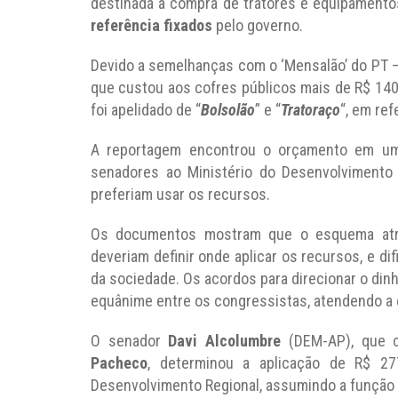
destinada à compra de tratores e equipamento
referência fixados
pelo governo.
Devido a semelhanças com o ‘Mensalão’ do PT 
que custou aos cofres públicos mais de R$ 140 
foi apelidado de “
Bolsolão
” e “
Tratoraço
“, em re
A reportagem encontrou o orçamento em um 
senadores ao Ministério do Desenvolvimento 
preferiam usar os recursos.
Os documentos mostram que o esquema atrop
deveriam definir onde aplicar os recursos, e di
da sociedade. Os acordos para direcionar o dinh
equânime entre os congressistas, atendendo a c
O senador
Davi Alcolumbre
(DEM-AP), que c
Pacheco
, determinou a aplicação de R$ 27
Desenvolvimento Regional, assumindo a função 