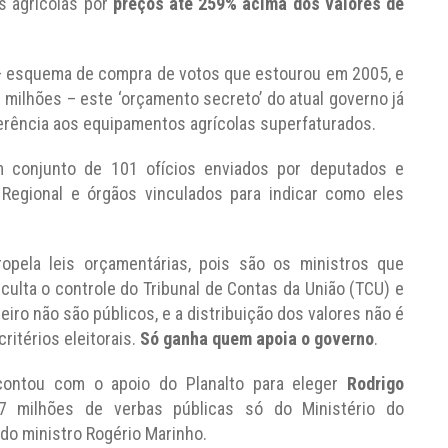
s agrícolas por
preços até 259% acima dos valores de
– esquema de compra de votos que estourou em 2005, e
milhões – este ‘orçamento secreto’ do atual governo já
ferência aos equipamentos agrícolas superfaturados.
conjunto de 101 ofícios enviados por deputados e
Regional e órgãos vinculados para indicar como eles
ela leis orçamentárias, pois são os ministros que
ficulta o controle do Tribunal de Contas da União (TCU) e
eiro não são públicos, e a distribuição dos valores não é
ritérios eleitorais.
Só ganha quem apoia o governo
.
ontou com o apoio do Planalto para eleger
Rodrigo
7 milhões de verbas públicas só do Ministério do
do ministro Rogério Marinho.