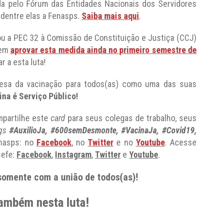
da pelo Fórum das Entidades Nacionais dos Servidores
 dentre elas a Fenasps.
Saiba mais aqui
.
u a PEC 32 à Comissão de Constituição e Justiça (CCJ)
dem
aprovar esta medida ainda no primeiro semestre de
r a esta luta!
fesa da vacinação para todos(as) como uma das suas
ina é Serviço Público!
partilhe este
card
para seus colegas de trabalho, seus
gs
#AuxilioJa, #600semDesmonte, #VacinaJa, #Covid19,
enasps: no
Facebook
, no
Twitter
e no
Youtube
. Acesse
sefe:
Facebook
,
Instagram
,
Twitter
e
Youtube
.
 somente com a união de todos(as)!
também nesta luta!