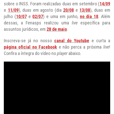
sobre o INSS. Foram realizadas duas em setembro (
14/09
e
11/09
), duas em agosto (dia
20/08
e
13/08
), duas em
julho (
10/07
e
02/07
) e uma em junho,
no dia 18
. Além
dessas, a Fenasps realizou uma
live
específica para
assuntos jurídicos, em
28 de maio
.
Inscreva-se já no nosso
canal do Youtube
e curta a
página oficial no Facebook
e não perca a próxima
live
!
Confira a íntegra do vídeo no
player
abaixo.