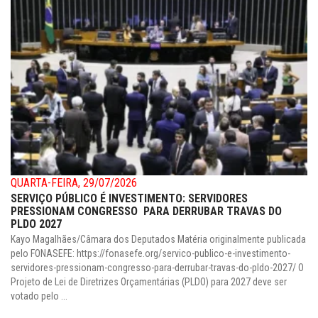
QUARTA-FEIRA, 29/07/2026
SERVIÇO PÚBLICO É INVESTIMENTO: SERVIDORES
PRESSIONAM CONGRESSO PARA DERRUBAR TRAVAS DO
PLDO 2027
Kayo Magalhães/Câmara dos Deputados Matéria originalmente publicada
pelo FONASEFE: https://fonasefe.org/servico-publico-e-investimento-
servidores-pressionam-congresso-para-derrubar-travas-do-pldo-2027/ O
Projeto de Lei de Diretrizes Orçamentárias (PLDO) para 2027 deve ser
votado pelo ...