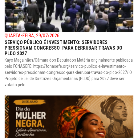
QUARTA-FEIRA, 29/07/2026
SERVIÇO PÚBLICO É INVESTIMENTO: SERVIDORES
PRESSIONAM CONGRESSO PARA DERRUBAR TRAVAS DO
PLDO 2027
Kayo Magalhães/Câmara dos Deputados Matéria originalmente publicada
pelo FONASEFE: https://fonasefe.org/servico-publico-e-investimento-
servidores-pressionam-congresso-para-derrubar-travas-do-pldo-2027/ O
Projeto de Lei de Diretrizes Orçamentárias (PLDO) para 2027 deve ser
votado pelo ...