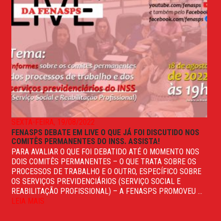
SEXTA-FEIRA, 19/08/2022
FENASPS DEBATE EM LIVE O QUE JÁ FOI DISCUTIDO NOS
COMITÊS PERMANENTES DO INSS. ASSISTA!
PARA AVALIAR O QUE FOI DEBATIDO ATÉ O MOMENTO NOS
DOIS COMITÊS PERMANENTES – O QUE TRATA SOBRE OS
PROCESSOS DE TRABALHO E O OUTRO, ESPECÍFICO SOBRE
OS SERVIÇOS PREVIDENCIÁRIOS (SERVIÇO SOCIAL E
REABILITAÇÃO PROFISSIONAL) – A FENASPS PROMOVEU ...
LEIA MAIS