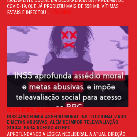
ISOLAMENTO SOCIAL EM DECORRÊNCIA DA PANDEMIA DE
COVID-19, QUE JÁ PRODUZIU MAIS DE 558 MIL VÍTIMAS
FATAIS E INFECTOU ...
LEIA MAIS
SEXTA-FEIRA, 23/07/2021
INSS APROFUNDA ASSÉDIO MORAL INSTITUCIONALIZADO
E METAS ABUSIVAS, ALÉM DE IMPOR TELEAVALIAÇÃO
SOCIAL PARA ACESSO AO BPC
APROFUNDANDO A LÓGICA NEOLIBERAL, A ATUAL DIREÇÃO