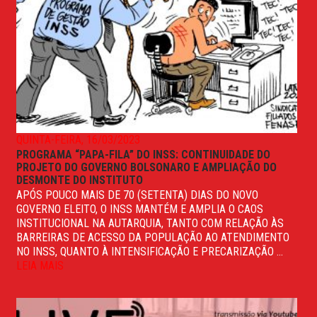
QUINTA-FEIRA, 16/03/2023
PROGRAMA “PAPA-FILA” DO INSS: CONTINUIDADE DO
PROJETO DO GOVERNO BOLSONARO E AMPLIAÇÃO DO
DESMONTE DO INSTITUTO
APÓS POUCO MAIS DE 70 (SETENTA) DIAS DO NOVO
GOVERNO ELEITO, O INSS MANTÉM E AMPLIA O CAOS
INSTITUCIONAL NA AUTARQUIA, TANTO COM RELAÇÃO ÀS
BARREIRAS DE ACESSO DA POPULAÇÃO AO ATENDIMENTO
NO INSS, QUANTO À INTENSIFICAÇÃO E PRECARIZAÇÃO ...
LEIA MAIS