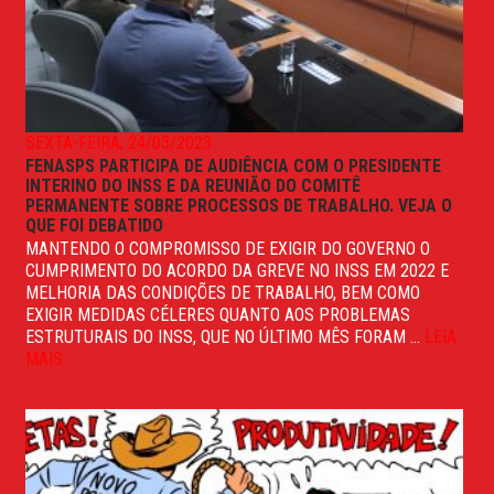
SEXTA-FEIRA, 24/03/2023
FENASPS PARTICIPA DE AUDIÊNCIA COM O PRESIDENTE
INTERINO DO INSS E DA REUNIÃO DO COMITÊ
PERMANENTE SOBRE PROCESSOS DE TRABALHO. VEJA O
QUE FOI DEBATIDO
MANTENDO O COMPROMISSO DE EXIGIR DO GOVERNO O
CUMPRIMENTO DO ACORDO DA GREVE NO INSS EM 2022 E
MELHORIA DAS CONDIÇÕES DE TRABALHO, BEM COMO
EXIGIR MEDIDAS CÉLERES QUANTO AOS PROBLEMAS
ESTRUTURAIS DO INSS, QUE NO ÚLTIMO MÊS FORAM ...
LEIA
MAIS