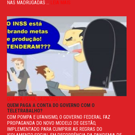
NAS MADRUGADAS ...
LEIA MAIS
QUARTA-FEIRA, 04/08/2021
QUEM PAGA A CONTA DO GOVERNO COM O
TELETRABALHO?
COM POMPA E UFANISMO, O GOVERNO FEDERAL FAZ
PROPAGANDA DO NOVO MODELO DE GESTÃO,
IMPLEMENTADO PARA CUMPRIR AS REGRAS DO