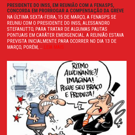
PRESIDENTE DO INSS, EM REUNIÃO COM A FENASPS,
CONCORDA EM PRORROGAR A COMPENSAÇÃO DA GREVE
NA ÚLTIMA SEXTA-FEIRA, 15 DE MARÇO, A FENASPS SE
REUNIU COM O PRESIDENTE DO INSS, ALESSANDRO
STEFANUTTO, PARA TRATAR DE ALGUMAS PAUTAS
PONTUAIS EM CARÁTER EMERGENCIAL. A REUNIÃO ESTAVA
PREVISTA INICIALMENTE PARA OCORRER NO DIA 13 DE
MARÇO, PORÉM, ...
LEIA MAIS