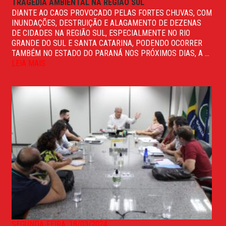
TRAGÉDIA AMBIENTAL NA REGIÃO SUL
DIANTE AO CAOS PROVOCADO PELAS FORTES CHUVAS, COM
INUNDAÇÕES, DESTRUIÇÃO E ALAGAMENTO DE DEZENAS
DE CIDADES NA REGIÃO SUL, ESPECIALMENTE NO RIO
GRANDE DO SUL E SANTA CATARINA, PODENDO OCORRER
TAMBÉM NO ESTADO DO PARANÁ NOS PRÓXIMOS DIAS, A ...
LEIA MAIS
SEGUNDA-FEIRA, 18/03/2024