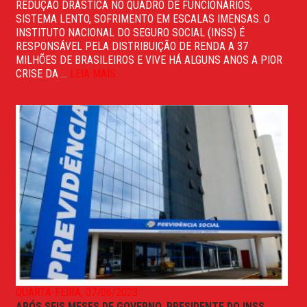
REDUÇÃO DRÁSTICA NO QUADRO DE FUNCIONÁRIOS,
SISTEMA LENTO, SOFRIMENTO EM ESCALAS IMENSAS. O
INSTITUTO NACIONAL DO SEGURO SOCIAL (INSS) É
RESPONSÁVEL PELA DISTRIBUIÇÃO DE RENDA A 37
MILHÕES DE BRASILEIROS E VIVE HÁ ALGUNS ANOS A PIOR
CRISE DA ...
LEIA MAIS
QUARTA-FEIRA, 07/06/2023
APÓS SEIS MESES DE GOVERNO, PRESIDENTE DO INSS