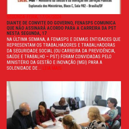
SEGUNDA-FEIRA, 17/06/2024
DIANTE DE CONVITE DO GOVERNO, FENASPS COMUNICA
QUE NÃO ASSINARÁ ACORDO PARA A CARREIRA DA PST
NESTA SEGUNDA, 17
NA ÚLTIMA SEMANA, A FENASPS E DEMAIS ENTIDADES QUE
REPRESENTAM OS TRABALHADORES E TRABALHADORAS
DA SEGURIDADE SOCIAL (OU CARREIRA DA PREVIDÊNCIA,
SAÚDE E TRABALHO – PST) FORAM CONVIDADAS PELO
MINISTÉRIO DA GESTÃO E INOVAÇÃO (MGI) PARA A
SOLENIDADE DE ...
LEIA MAIS