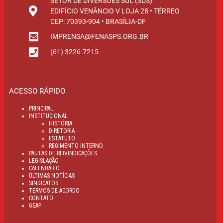
SETOR DE DIVERSÕES SUL (SDS)
EDIFÍCIO VENÂNCIO V LOJA 28 • TÉRREO
CEP: 70393-904 • BRASÍLIA-DF
IMPRENSA@FENASPS.ORG.BR
(61) 3226-7215
ACESSO RÁPIDO
PRINCIPAL
INSTITUCIONAL
HISTÓRIA
DIRETORIA
ESTATUTO
REGIMENTO INTERNO
PAUTAS DE REIVINDICAÇÕES
LEGISLAÇÃO
CALENDÁRIO
ÚLTIMAS NOTÍCIAS
SINDICATOS
TERMOS DE ACORDO
CONTATO
GEAP