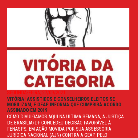
SEGUNDA-FEIRA, 27/09/2021
VITÓRIA! ASSISTIDOS E CONSELHEIROS ELEITOS SE
MOBILIZAM, E GEAP INFORMA QUE CUMPRIRÁ ACORDO
ASSINADO EM 2019
COMO DIVULGAMOS AQUI NA ÚLTIMA SEMANA, A JUSTIÇA
DE BRASÍLIA/DF CONCEDEU DECISÃO FAVORÁVEL À
FENASPS, EM AÇÃO MOVIDA POR SUA ASSESSORIA
JURÍDICA NACIONAL (AJN) CONTRA A GEAP, PELO