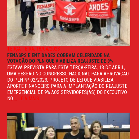
TERÇA-FEIRA, 18/04/2023
FENASPS E ENTIDADES COBRAM CELERIDADE NA
VOTAÇÃO DO PLN QUE VIABILIZA REAJUSTE DE 9%
ESTAVA PREVISTA PARA ESTA TERÇA-FEIRA, 18 DE ABRIL,
UMA SESSÃO NO CONGRESSO NACIONAL PARA APROVAÇÃO
DO PLN Nº 02/2023, PROJETO DE LEI QUE VIABILIZA
APORTE FINANCEIRO PARA A IMPLANTAÇÃO DO REAJUSTE
EMERGENCIAL DE 9% AOS SERVIDORES(AS) DO EXECUTIVO.
NO ...
LEIA MAIS