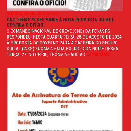
QUARTA-FEIRA, 28/08/2024
CNG-FENASPS RESPONDE À NOVA PROPOSTA DO MGI.
CONFIRA O OFÍCIO!
O COMANDO NACIONAL DE GREVE (CNG) DA FENASPS
RESPONDEU, NESTA QUARTA-FEIRA, 28 DE AGOSTO DE 2024,
À PROPOSTA DO GOVERNO PARA A CARREIRA DO SEGURO
SOCIAL (INSS) ENCAMINHADA NO INÍCIO DA NOITE DESSA
TERÇA, 27. NO OFÍCIO, ENCAMINHADO AO ...
LEIA MAIS