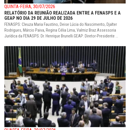
QUINTA-FEIRA, 30/07/2026
RELATÓRIO DA REUNIÃO REALIZADA ENTRE A FENASPS E A
GEAP NO DIA 29 DE JULHO DE 2026
FENASPS: Cleuza Maria Faustino, Deise Lúcia do Nascimento, Djalter
Rodrigues, Márcio Paiva, Regina Célia Lima, Valmiz Braz.Assessoria
Jurídica da FENASPS: Dr. Henrique Brunelli.GEAP: Diretor-Presidente ...