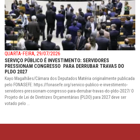
QUARTA-FEIRA, 29/07/2026
SERVIÇO PÚBLICO É INVESTIMENTO: SERVIDORES
PRESSIONAM CONGRESSO PARA DERRUBAR TRAVAS DO
PLDO 2027
Kayo Magalhães/Câmara dos Deputados Matéria originalmente publicada
pelo FONASEFE: https://fonasefe.org/servico-publico-e-investimento-
servidores-pressionam-congresso-para-derrubar-travas-do-pldo-2027/ O
Projeto de Lei de Diretrizes Orçamentárias (PLDO) para 2027 deve ser
votado pelo ...