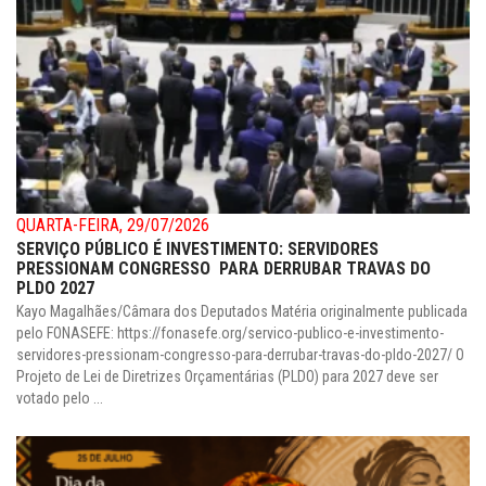
QUARTA-FEIRA, 29/07/2026
SERVIÇO PÚBLICO É INVESTIMENTO: SERVIDORES
PRESSIONAM CONGRESSO PARA DERRUBAR TRAVAS DO
PLDO 2027
Kayo Magalhães/Câmara dos Deputados Matéria originalmente publicada
pelo FONASEFE: https://fonasefe.org/servico-publico-e-investimento-
servidores-pressionam-congresso-para-derrubar-travas-do-pldo-2027/ O
Projeto de Lei de Diretrizes Orçamentárias (PLDO) para 2027 deve ser
votado pelo ...