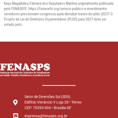
Kayo Magalhães/Câmara dos Deputados Matéria originalmente publicada
pelo FONASEFE: https://fonasefe.org/servico-publico-e-investimento-
servidores-pressionam-congresso-para-derrubar-travas-do-pldo-2027/ O
Projeto de Lei de Diretrizes Orçamentárias (PLDO) para 2027 deve ser
votado pelo ...
Setor de Diversões Sul (SDS)
Edifício Venâncio V Loja 28 • Térreo
CEP: 70393-904 • Brasília-DF
imprensa@fenasps.org.br