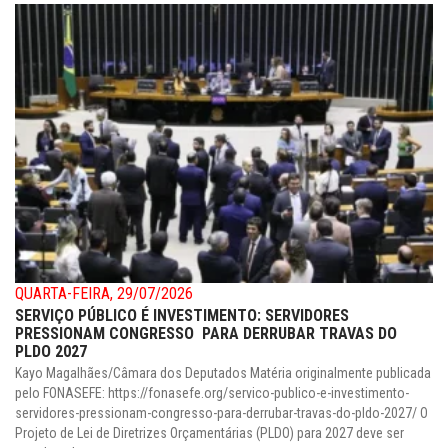
QUARTA-FEIRA, 29/07/2026
SERVIÇO PÚBLICO É INVESTIMENTO: SERVIDORES
PRESSIONAM CONGRESSO PARA DERRUBAR TRAVAS DO
PLDO 2027
Kayo Magalhães/Câmara dos Deputados Matéria originalmente publicada
pelo FONASEFE: https://fonasefe.org/servico-publico-e-investimento-
servidores-pressionam-congresso-para-derrubar-travas-do-pldo-2027/ O
Projeto de Lei de Diretrizes Orçamentárias (PLDO) para 2027 deve ser