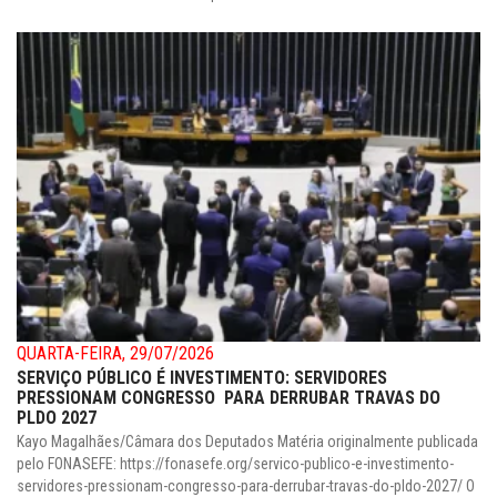
QUARTA-FEIRA, 29/07/2026
SERVIÇO PÚBLICO É INVESTIMENTO: SERVIDORES
PRESSIONAM CONGRESSO PARA DERRUBAR TRAVAS DO
PLDO 2027
Kayo Magalhães/Câmara dos Deputados Matéria originalmente publicada
pelo FONASEFE: https://fonasefe.org/servico-publico-e-investimento-
servidores-pressionam-congresso-para-derrubar-travas-do-pldo-2027/ O