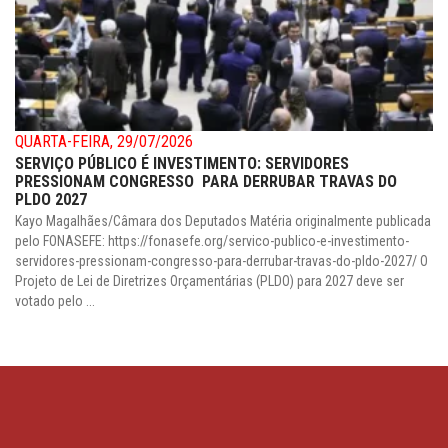
QUARTA-FEIRA, 29/07/2026
SERVIÇO PÚBLICO É INVESTIMENTO: SERVIDORES
PRESSIONAM CONGRESSO PARA DERRUBAR TRAVAS DO
PLDO 2027
Kayo Magalhães/Câmara dos Deputados Matéria originalmente publicada
pelo FONASEFE: https://fonasefe.org/servico-publico-e-investimento-
servidores-pressionam-congresso-para-derrubar-travas-do-pldo-2027/ O
Projeto de Lei de Diretrizes Orçamentárias (PLDO) para 2027 deve ser
votado pelo ...