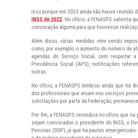
Isso porque em 2023 ainda não houve reunião d
INSS de 2022
. No ofício, a FENASPS salienta 
convocação alguma para que houvesse realizaç
Além disso, várias medidas vêm sendo impost
como, por exemplo, o aumento do número de ate
agendas do Serviço Social, sem respeitar 
Previdência Social (APS); notificações refer
outras.
No ofício, a FENASPS lembrou ainda que há d
dos profissionais que atuam nos serviços previ
solicitações por parte da Federação, permanec
Por fim, a FENASPS reivindica no ofício que na 
sejam convocados o presidente do INSS, o Dire
Pessoas (DGP), já que há pautas emergenciais
e do próprio presidente da autarquia.