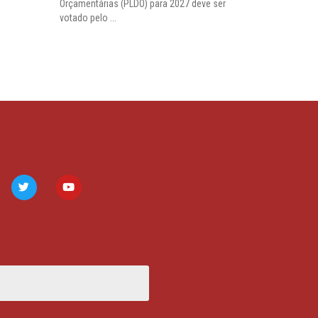
Orçamentárias (PLDO) para 2027 deve ser
votado pelo ...