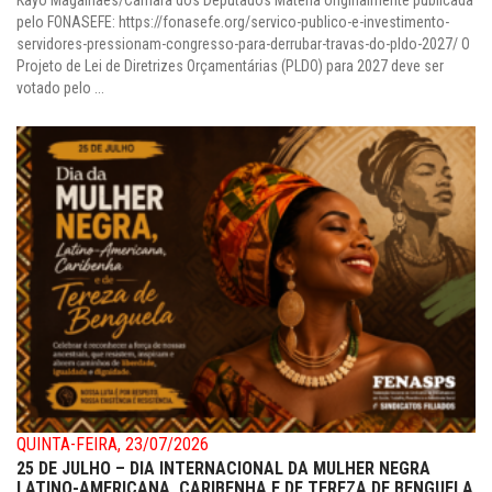
Kayo Magalhães/Câmara dos Deputados Matéria originalmente publicada
pelo FONASEFE: https://fonasefe.org/servico-publico-e-investimento-
servidores-pressionam-congresso-para-derrubar-travas-do-pldo-2027/ O
Projeto de Lei de Diretrizes Orçamentárias (PLDO) para 2027 deve ser
votado pelo ...
QUINTA-FEIRA, 23/07/2026
25 DE JULHO – DIA INTERNACIONAL DA MULHER NEGRA
LATINO-AMERICANA, CARIBENHA E DE TEREZA DE BENGUELA