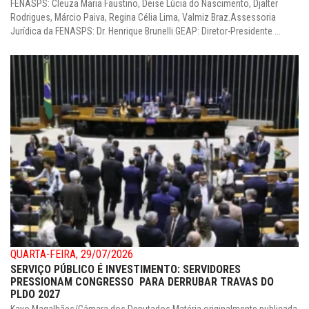
FENASPS: Cleuza Maria Faustino, Deise Lúcia do Nascimento, Djalter
Rodrigues, Márcio Paiva, Regina Célia Lima, Valmiz Braz.Assessoria
Jurídica da FENASPS: Dr. Henrique Brunelli.GEAP: Diretor-Presidente ...
QUARTA-FEIRA, 29/07/2026
SERVIÇO PÚBLICO É INVESTIMENTO: SERVIDORES
PRESSIONAM CONGRESSO PARA DERRUBAR TRAVAS DO
PLDO 2027