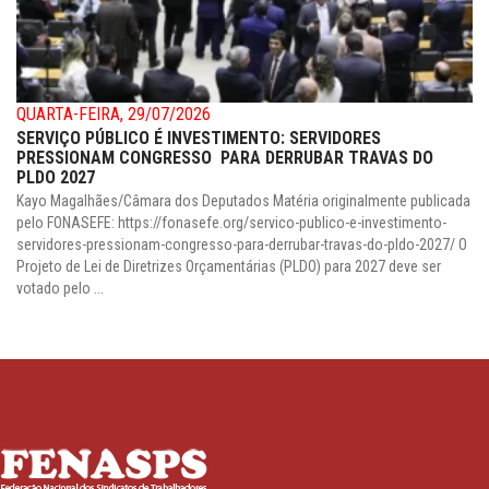
QUARTA-FEIRA, 29/07/2026
SERVIÇO PÚBLICO É INVESTIMENTO: SERVIDORES
PRESSIONAM CONGRESSO PARA DERRUBAR TRAVAS DO
PLDO 2027
Kayo Magalhães/Câmara dos Deputados Matéria originalmente publicada
pelo FONASEFE: https://fonasefe.org/servico-publico-e-investimento-
servidores-pressionam-congresso-para-derrubar-travas-do-pldo-2027/ O
Projeto de Lei de Diretrizes Orçamentárias (PLDO) para 2027 deve ser
votado pelo ...