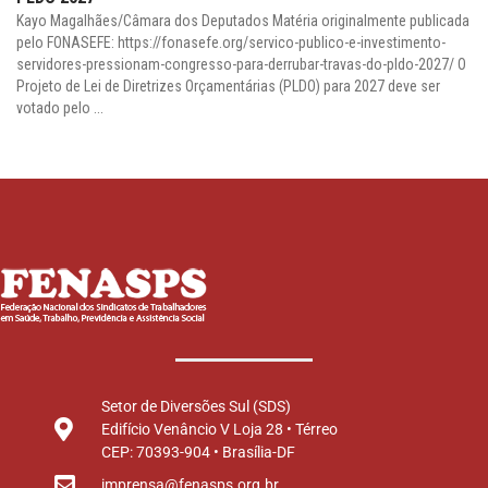
Kayo Magalhães/Câmara dos Deputados Matéria originalmente publicada
pelo FONASEFE: https://fonasefe.org/servico-publico-e-investimento-
servidores-pressionam-congresso-para-derrubar-travas-do-pldo-2027/ O
Projeto de Lei de Diretrizes Orçamentárias (PLDO) para 2027 deve ser
votado pelo ...
Setor de Diversões Sul (SDS)
Edifício Venâncio V Loja 28 • Térreo
CEP: 70393-904 • Brasília-DF
imprensa@fenasps.org.br