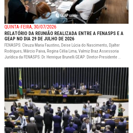
QUINTA-FEIRA, 30/07/2026
RELATÓRIO DA REUNIÃO REALIZADA ENTRE A FENASPS E A
GEAP NO DIA 29 DE JULHO DE 2026
FENASPS: Cleuza Maria Faustino, Deise Lúcia do Nascimento, Djalter
Rodrigues, Márcio Paiva, Regina Célia Lima, Valmiz Braz.Assessoria
Jurídica da FENASPS: Dr. Henrique Brunelli.GEAP: Diretor-Presidente ...