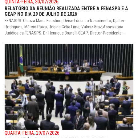
QUINTA-FEIRA, 30/07/2026
RELATÓRIO DA REUNIÃO REALIZADA ENTRE A FENASPS E A
GEAP NO DIA 29 DE JULHO DE 2026
FENASPS: Cleuza Maria Faustino, Deise Lúcia do Nascimento, Djalter
Rodrigues, Márcio Paiva, Regina Célia Lima, Valmiz Braz.Assessoria
Jurídica da FENASPS: Dr. Henrique Brunelli.GEAP: Diretor-Presidente ...
QUARTA-FEIRA, 29/07/2026