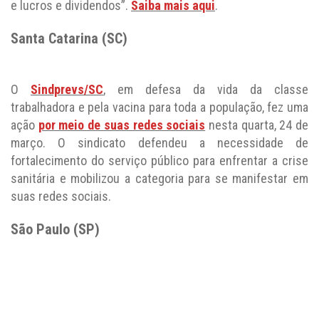
e lucros e dividendos”.
Saiba mais aqui
.
Santa Catarina (SC)
O
Sindprevs/SC
, em defesa da vida da classe
trabalhadora e pela vacina para toda a população, fez uma
ação
por meio de suas redes sociais
nesta quarta, 24 de
março. O sindicato defendeu a necessidade de
fortalecimento do serviço público para enfrentar a crise
sanitária e mobilizou a categoria para se manifestar em
suas redes sociais.
São Paulo (SP)
O
Sinsprev/SP
integrou as atividades do Fórum Estadual
dos Servidores Públicos hoje, 24 de março, Dia Nacional
de Mobilização, Paralisação e Greve dos Servidores