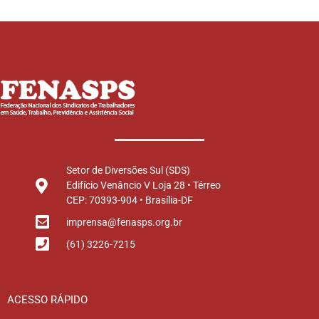
Setor de Diversões Sul (SDS)
Edifício Venâncio V Loja 28 • Térreo
CEP: 70393-904 • Brasília-DF
imprensa@fenasps.org.br
(61) 3226-7215
ACESSO RÁPIDO
Principal
Institucional
História
Diretoria
Estatuto
Regimento Interno
Pautas de Reivindicações
Legislação
Calendário
Últimas Notícias