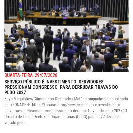
QUARTA-FEIRA, 29/07/2026
SERVIÇO PÚBLICO É INVESTIMENTO: SERVIDORES
PRESSIONAM CONGRESSO PARA DERRUBAR TRAVAS DO
PLDO 2027
Kayo Magalhães/Câmara dos Deputados Matéria originalmente publicada
pelo FONASEFE: https://fonasefe.org/servico-publico-e-investimento-
servidores-pressionam-congresso-para-derrubar-travas-do-pldo-2027/ O
Projeto de Lei de Diretrizes Orçamentárias (PLDO) para 2027 deve ser
votado pelo ...