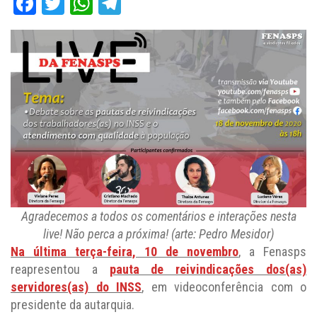
Facebook
Twitter
WhatsApp
Telegram
Agradecemos a todos os comentários e interações nesta
live! Não perca a próxima! (arte: Pedro Mesidor)
Na última terça-feira, 10 de novembro
, a Fenasps
reapresentou a
pauta de reivindicações dos(as)
servidores(as) do INSS
, em videoconferência com o
presidente da autarquia.