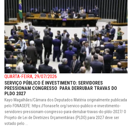
QUARTA-FEIRA, 29/07/2026
SERVIÇO PÚBLICO É INVESTIMENTO: SERVIDORES
PRESSIONAM CONGRESSO PARA DERRUBAR TRAVAS DO
PLDO 2027
Kayo Magalhães/Câmara dos Deputados Matéria originalmente publicada
pelo FONASEFE: https://fonasefe.org/servico-publico-e-investimento-
servidores-pressionam-congresso-para-derrubar-travas-do-pldo-2027/ O
Projeto de Lei de Diretrizes Orçamentárias (PLDO) para 2027 deve ser
votado pelo ...