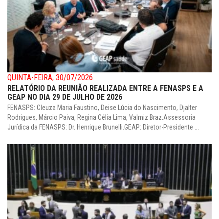
QUINTA-FEIRA, 30/07/2026
RELATÓRIO DA REUNIÃO REALIZADA ENTRE A FENASPS E A
GEAP NO DIA 29 DE JULHO DE 2026
FENASPS: Cleuza Maria Faustino, Deise Lúcia do Nascimento, Djalter
Rodrigues, Márcio Paiva, Regina Célia Lima, Valmiz Braz.Assessoria
Jurídica da FENASPS: Dr. Henrique Brunelli.GEAP: Diretor-Presidente ...