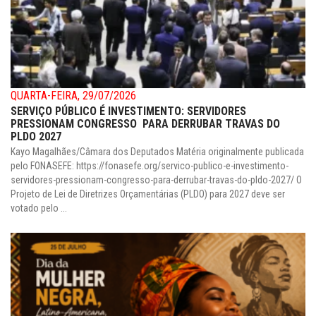
QUARTA-FEIRA, 29/07/2026
SERVIÇO PÚBLICO É INVESTIMENTO: SERVIDORES
PRESSIONAM CONGRESSO PARA DERRUBAR TRAVAS DO
PLDO 2027
Kayo Magalhães/Câmara dos Deputados Matéria originalmente publicada
pelo FONASEFE: https://fonasefe.org/servico-publico-e-investimento-
servidores-pressionam-congresso-para-derrubar-travas-do-pldo-2027/ O
Projeto de Lei de Diretrizes Orçamentárias (PLDO) para 2027 deve ser
votado pelo ...