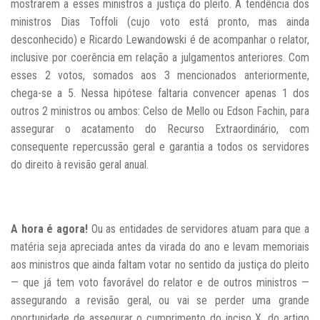
mostrarem a esses ministros a justiça do pleito. A tendência dos
ministros Dias Toffoli (cujo voto está pronto, mas ainda
desconhecido) e Ricardo Lewandowski é de acompanhar o relator,
inclusive por coerência em relação a julgamentos anteriores. Com
esses 2 votos, somados aos 3 mencionados anteriormente,
chega-se a 5. Nessa hipótese faltaria convencer apenas 1 dos
outros 2 ministros ou ambos: Celso de Mello ou Edson Fachin, para
assegurar o acatamento do Recurso Extraordinário, com
consequente repercussão geral e garantia a todos os servidores
do direito à revisão geral anual.
A hora é agora!
Ou as entidades de servidores atuam para que a
matéria seja apreciada antes da virada do ano e levam memoriais
aos ministros que ainda faltam votar no sentido da justiça do pleito
— que já tem voto favorável do relator e de outros ministros —
assegurando a revisão geral, ou vai se perder uma grande
oportunidade de assegurar o cumprimento do inciso X, do artigo