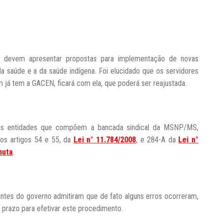
S, devem apresentar propostas para implementação de novas
 da saúde e a da saúde indígena. Foi elucidado que os servidores
 já tem a GACEN, ficará com ela, que poderá ser reajustada.
utras entidades que compõem a bancada sindical da MSNP/MS,
 os artigos 54 e 55, da
Lei n° 11.784/2008
, e 284-A da
Lei n°
nuta
.
antes do governo admitiram que de fato alguns erros ocorreram,
o prazo para efetivar este procedimento.