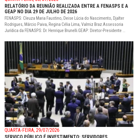
RELATÓRIO DA REUNIÃO REALIZADA ENTRE A FENASPS E A
GEAP NO DIA 29 DE JULHO DE 2026
FENASPS: Cleuza Maria Faustino, Deise Lúcia do Nascimento, Djalter
Rodrigues, Márcio Paiva, Regina Célia Lima, Valmiz Braz.Assessoria
Jurídica da FENASPS: Dr. Henrique Brunelli.GEAP: Diretor-Presidente ...
QUARTA-FEIRA, 29/07/2026
SERVIÇO PÚBLICO É INVESTIMENTO: SERVIDORES