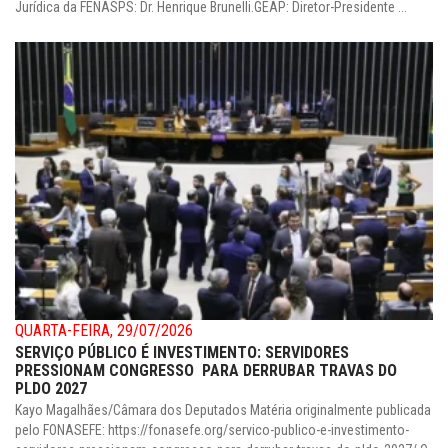
Jurídica da FENASPS: Dr. Henrique Brunelli.GEAP: Diretor-Presidente ...
QUARTA-FEIRA, 29/07/2026
SERVIÇO PÚBLICO É INVESTIMENTO: SERVIDORES
PRESSIONAM CONGRESSO PARA DERRUBAR TRAVAS DO
PLDO 2027
Kayo Magalhães/Câmara dos Deputados Matéria originalmente publicada
pelo FONASEFE: https://fonasefe.org/servico-publico-e-investimento-