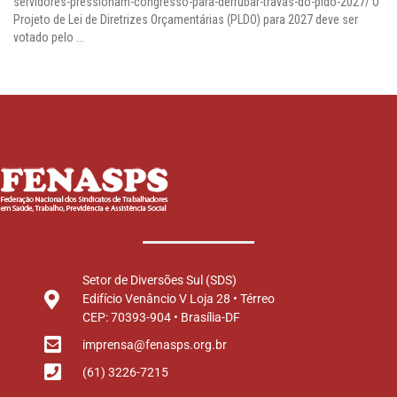
servidores-pressionam-congresso-para-derrubar-travas-do-pldo-2027/ O
Projeto de Lei de Diretrizes Orçamentárias (PLDO) para 2027 deve ser
votado pelo ...
Setor de Diversões Sul (SDS)
Edifício Venâncio V Loja 28 • Térreo
CEP: 70393-904 • Brasília-DF
imprensa@fenasps.org.br
(61) 3226-7215