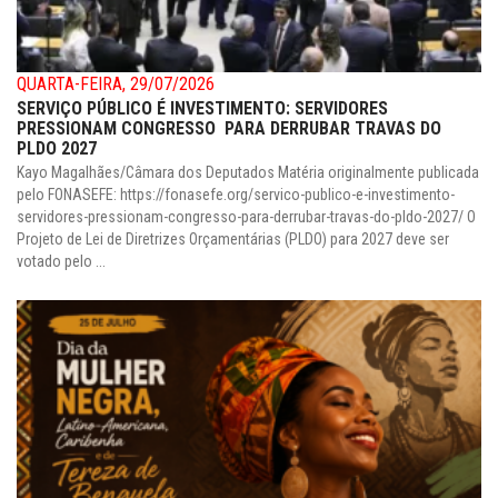
QUARTA-FEIRA, 29/07/2026
SERVIÇO PÚBLICO É INVESTIMENTO: SERVIDORES
PRESSIONAM CONGRESSO PARA DERRUBAR TRAVAS DO
PLDO 2027
Kayo Magalhães/Câmara dos Deputados Matéria originalmente publicada
pelo FONASEFE: https://fonasefe.org/servico-publico-e-investimento-
servidores-pressionam-congresso-para-derrubar-travas-do-pldo-2027/ O
Projeto de Lei de Diretrizes Orçamentárias (PLDO) para 2027 deve ser
votado pelo ...