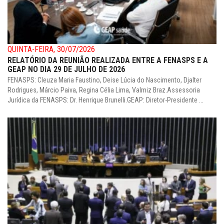
QUINTA-FEIRA, 30/07/2026
RELATÓRIO DA REUNIÃO REALIZADA ENTRE A FENASPS E A
GEAP NO DIA 29 DE JULHO DE 2026
FENASPS: Cleuza Maria Faustino, Deise Lúcia do Nascimento, Djalter
Rodrigues, Márcio Paiva, Regina Célia Lima, Valmiz Braz.Assessoria
Jurídica da FENASPS: Dr. Henrique Brunelli.GEAP: Diretor-Presidente ...