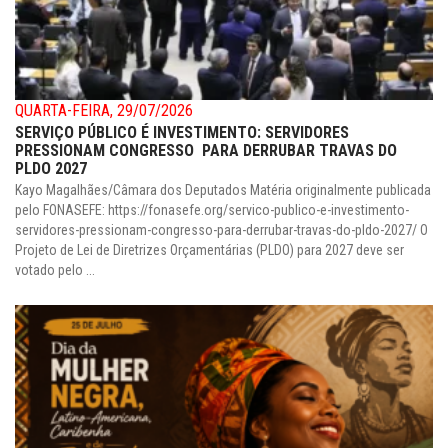
QUARTA-FEIRA, 29/07/2026
SERVIÇO PÚBLICO É INVESTIMENTO: SERVIDORES
PRESSIONAM CONGRESSO PARA DERRUBAR TRAVAS DO
PLDO 2027
Kayo Magalhães/Câmara dos Deputados Matéria originalmente publicada
pelo FONASEFE: https://fonasefe.org/servico-publico-e-investimento-
servidores-pressionam-congresso-para-derrubar-travas-do-pldo-2027/ O
Projeto de Lei de Diretrizes Orçamentárias (PLDO) para 2027 deve ser
votado pelo ...