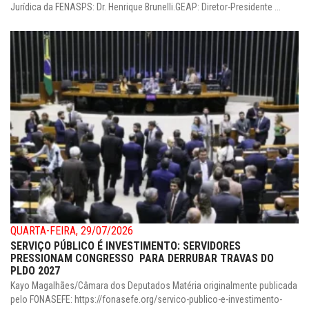
Jurídica da FENASPS: Dr. Henrique Brunelli.GEAP: Diretor-Presidente ...
QUARTA-FEIRA, 29/07/2026
SERVIÇO PÚBLICO É INVESTIMENTO: SERVIDORES
PRESSIONAM CONGRESSO PARA DERRUBAR TRAVAS DO
PLDO 2027
Kayo Magalhães/Câmara dos Deputados Matéria originalmente publicada
pelo FONASEFE: https://fonasefe.org/servico-publico-e-investimento-