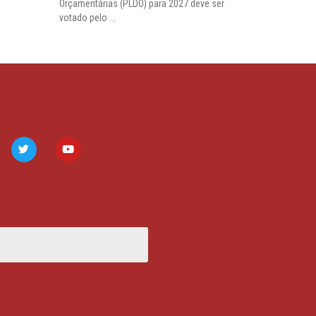
Orçamentárias (PLDO) para 2027 deve ser
votado pelo ...