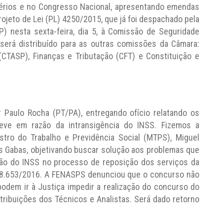
térios e no Congresso Nacional, apresentando emendas
rojeto de Lei (PL) 4250/2015, que já foi despachado pela
 nesta sexta-feira, dia 5, à Comissão de Seguridade
 será distribuído para as outras comissões da Câmara:
(CTASP), Finanças e Tributação (CFT) e Constituição e
 Paulo Rocha (PT/PA), entregando ofício relatando os
eve em razão da intransigência do INSS. Fizemos a
stro do Trabalho e Previdência Social (MTPS), Miguel
os Gabas, objetivando buscar solução aos problemas que
ção do INSS no processo de reposição dos serviços da
o 8.653/2016. A FENASPS denunciou que o concurso não
odem ir à Justiça impedir a realização do concurso do
 atribuições dos Técnicos e Analistas. Será dado retorno