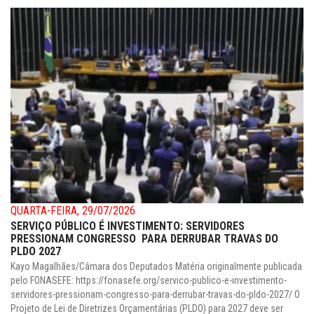
QUARTA-FEIRA, 29/07/2026
SERVIÇO PÚBLICO É INVESTIMENTO: SERVIDORES
PRESSIONAM CONGRESSO PARA DERRUBAR TRAVAS DO
PLDO 2027
Kayo Magalhães/Câmara dos Deputados Matéria originalmente publicada
pelo FONASEFE: https://fonasefe.org/servico-publico-e-investimento-
servidores-pressionam-congresso-para-derrubar-travas-do-pldo-2027/ O
Projeto de Lei de Diretrizes Orçamentárias (PLDO) para 2027 deve ser