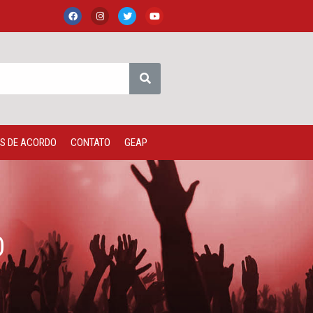
S DE ACORDO
CONTATO
GEAP
O