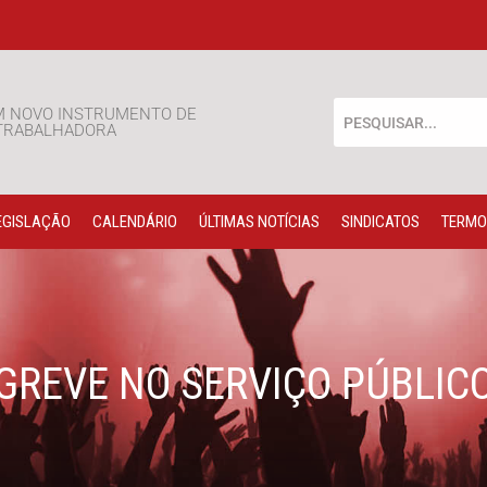
M NOVO INSTRUMENTO DE
 TRABALHADORA
EGISLAÇÃO
CALENDÁRIO
ÚLTIMAS NOTÍCIAS
SINDICATOS
TERMO
GREVE NO SERVIÇO PÚBLIC