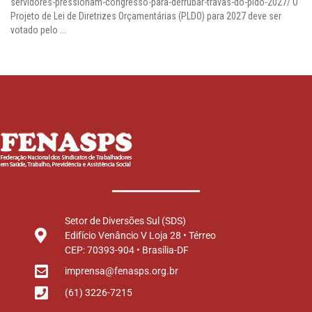
servidores-pressionam-congresso-para-derrubar-travas-do-pldo-2027/ O
Projeto de Lei de Diretrizes Orçamentárias (PLDO) para 2027 deve ser
votado pelo ...
Setor de Diversões Sul (SDS)
Edifício Venâncio V Loja 28 • Térreo
CEP: 70393-904 • Brasília-DF
imprensa@fenasps.org.br
(61) 3226-7215