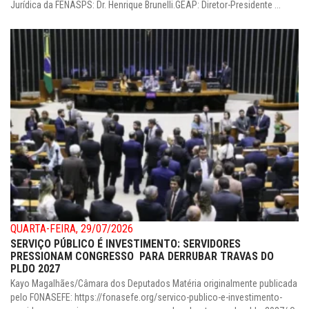
Jurídica da FENASPS: Dr. Henrique Brunelli.GEAP: Diretor-Presidente ...
QUARTA-FEIRA, 29/07/2026
SERVIÇO PÚBLICO É INVESTIMENTO: SERVIDORES
PRESSIONAM CONGRESSO PARA DERRUBAR TRAVAS DO
PLDO 2027
Kayo Magalhães/Câmara dos Deputados Matéria originalmente publicada
pelo FONASEFE: https://fonasefe.org/servico-publico-e-investimento-