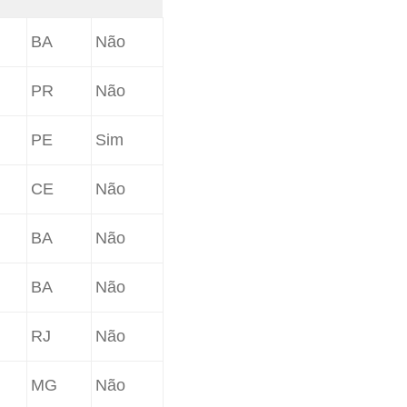
BA
Não
PR
Não
PE
Sim
CE
Não
BA
Não
BA
Não
RJ
Não
MG
Não