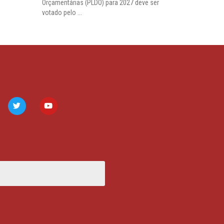
Orçamentárias (PLDO) para 2027 deve ser
votado pelo ...