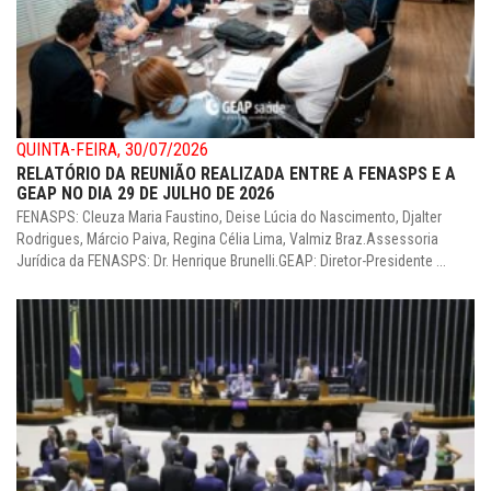
QUINTA-FEIRA, 30/07/2026
RELATÓRIO DA REUNIÃO REALIZADA ENTRE A FENASPS E A
GEAP NO DIA 29 DE JULHO DE 2026
FENASPS: Cleuza Maria Faustino, Deise Lúcia do Nascimento, Djalter
Rodrigues, Márcio Paiva, Regina Célia Lima, Valmiz Braz.Assessoria
Jurídica da FENASPS: Dr. Henrique Brunelli.GEAP: Diretor-Presidente ...