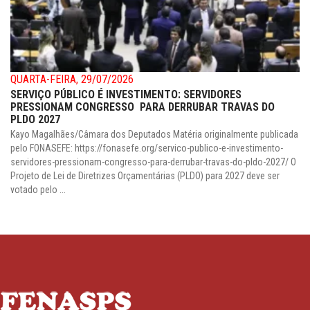
QUARTA-FEIRA, 29/07/2026
SERVIÇO PÚBLICO É INVESTIMENTO: SERVIDORES
PRESSIONAM CONGRESSO PARA DERRUBAR TRAVAS DO
PLDO 2027
Kayo Magalhães/Câmara dos Deputados Matéria originalmente publicada
pelo FONASEFE: https://fonasefe.org/servico-publico-e-investimento-
servidores-pressionam-congresso-para-derrubar-travas-do-pldo-2027/ O
Projeto de Lei de Diretrizes Orçamentárias (PLDO) para 2027 deve ser
votado pelo ...