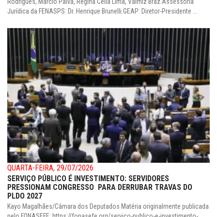
Rodrigues, Márcio Paiva, Regina Célia Lima, Valmiz Braz.Assessoria
Jurídica da FENASPS: Dr. Henrique Brunelli.GEAP: Diretor-Presidente ...
QUARTA-FEIRA, 29/07/2026
SERVIÇO PÚBLICO É INVESTIMENTO: SERVIDORES
PRESSIONAM CONGRESSO PARA DERRUBAR TRAVAS DO
PLDO 2027
Kayo Magalhães/Câmara dos Deputados Matéria originalmente publicada
pelo FONASEFE: https://fonasefe.org/servico-publico-e-investimento-