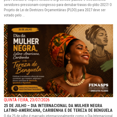
servidores-pressionam-congresso-para-derrubar-travas-do-pldo-2027/ O
Projeto de Lei de Diretrizes Orçamentárias (PLDO) para 2027 deve ser
votado pelo ...
QUINTA-FEIRA, 23/07/2026
25 DE JULHO – DIA INTERNACIONAL DA MULHER NEGRA
LATINO-AMERICANA, CARIBENHA E DE TEREZA DE BENGUELA
O dia 25 de julho é marcado internacionalmente como o Dia Internacional