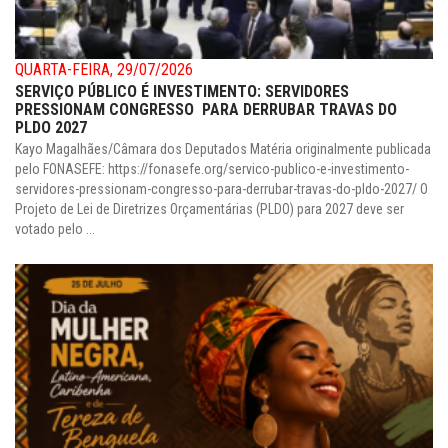
QUARTA-FEIRA, 29/07/2026
SERVIÇO PÚBLICO É INVESTIMENTO: SERVIDORES
PRESSIONAM CONGRESSO PARA DERRUBAR TRAVAS DO
PLDO 2027
Kayo Magalhães/Câmara dos Deputados Matéria originalmente publicada
pelo FONASEFE: https://fonasefe.org/servico-publico-e-investimento-
servidores-pressionam-congresso-para-derrubar-travas-do-pldo-2027/ O
Projeto de Lei de Diretrizes Orçamentárias (PLDO) para 2027 deve ser
votado pelo ...