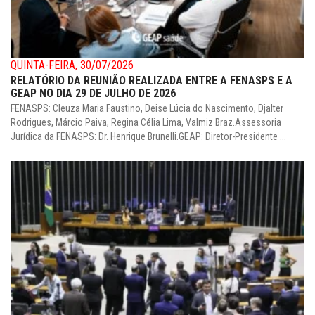
QUINTA-FEIRA, 30/07/2026
RELATÓRIO DA REUNIÃO REALIZADA ENTRE A FENASPS E A
GEAP NO DIA 29 DE JULHO DE 2026
FENASPS: Cleuza Maria Faustino, Deise Lúcia do Nascimento, Djalter
Rodrigues, Márcio Paiva, Regina Célia Lima, Valmiz Braz.Assessoria
Jurídica da FENASPS: Dr. Henrique Brunelli.GEAP: Diretor-Presidente ...