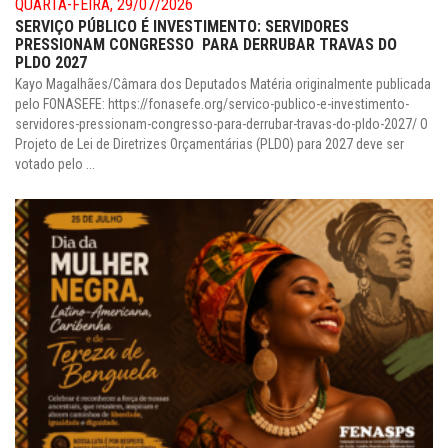
QUARTA-FEIRA, 29/07/2026
SERVIÇO PÚBLICO É INVESTIMENTO: SERVIDORES
PRESSIONAM CONGRESSO PARA DERRUBAR TRAVAS DO
PLDO 2027
Kayo Magalhães/Câmara dos Deputados Matéria originalmente publicada
pelo FONASEFE: https://fonasefe.org/servico-publico-e-investimento-
servidores-pressionam-congresso-para-derrubar-travas-do-pldo-2027/ O
Projeto de Lei de Diretrizes Orçamentárias (PLDO) para 2027 deve ser
votado pelo ...