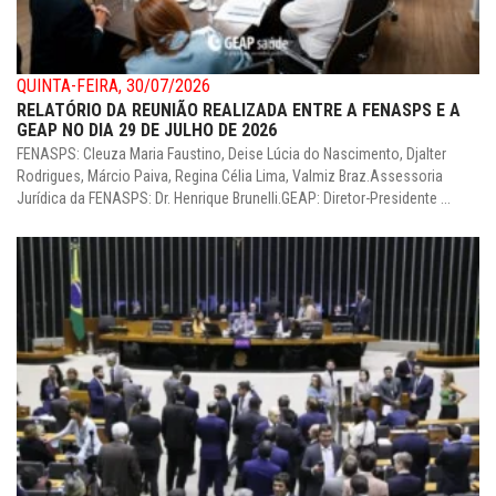
QUINTA-FEIRA, 30/07/2026
RELATÓRIO DA REUNIÃO REALIZADA ENTRE A FENASPS E A
GEAP NO DIA 29 DE JULHO DE 2026
FENASPS: Cleuza Maria Faustino, Deise Lúcia do Nascimento, Djalter
Rodrigues, Márcio Paiva, Regina Célia Lima, Valmiz Braz.Assessoria
Jurídica da FENASPS: Dr. Henrique Brunelli.GEAP: Diretor-Presidente ...