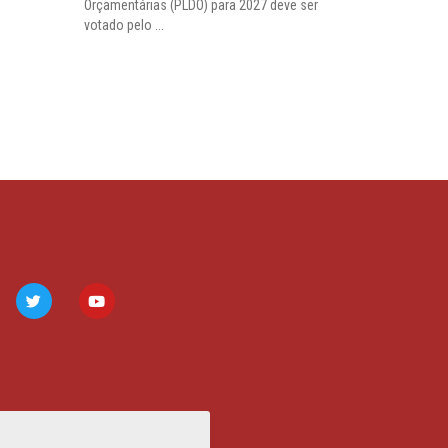
Orçamentárias (PLDO) para 2027 deve ser
votado pelo ...