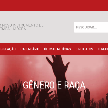
M NOVO INSTRUMENTO DE
 TRABALHADORA
EGISLAÇÃO
CALENDÁRIO
ÚLTIMAS NOTÍCIAS
SINDICATOS
TERMO
GÊNERO E RAÇA