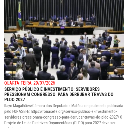
QUARTA-FEIRA, 29/07/2026
SERVIÇO PÚBLICO É INVESTIMENTO: SERVIDORES
PRESSIONAM CONGRESSO PARA DERRUBAR TRAVAS DO
PLDO 2027
Kayo Magalhães/Câmara dos Deputados Matéria originalmente publicada
pelo FONASEFE: https://fonasefe.org/servico-publico-e-investimento-
servidores-pressionam-congresso-para-derrubar-travas-do-pldo-2027/ O
Projeto de Lei de Diretrizes Orçamentárias (PLDO) para 2027 deve ser