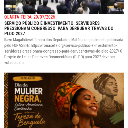
QUARTA-FEIRA, 29/07/2026
SERVIÇO PÚBLICO É INVESTIMENTO: SERVIDORES
PRESSIONAM CONGRESSO PARA DERRUBAR TRAVAS DO
PLDO 2027
Kayo Magalhães/Câmara dos Deputados Matéria originalmente publicada
pelo FONASEFE: https://fonasefe.org/servico-publico-e-investimento-
servidores-pressionam-congresso-para-derrubar-travas-do-pldo-2027/ O
Projeto de Lei de Diretrizes Orçamentárias (PLDO) para 2027 deve ser
votado pelo ...