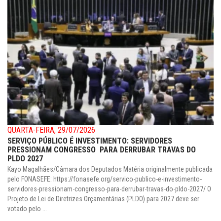
QUARTA-FEIRA, 29/07/2026
SERVIÇO PÚBLICO É INVESTIMENTO: SERVIDORES
PRESSIONAM CONGRESSO PARA DERRUBAR TRAVAS DO
PLDO 2027
Kayo Magalhães/Câmara dos Deputados Matéria originalmente publicada
pelo FONASEFE: https://fonasefe.org/servico-publico-e-investimento-
servidores-pressionam-congresso-para-derrubar-travas-do-pldo-2027/ O
Projeto de Lei de Diretrizes Orçamentárias (PLDO) para 2027 deve ser
votado pelo ...