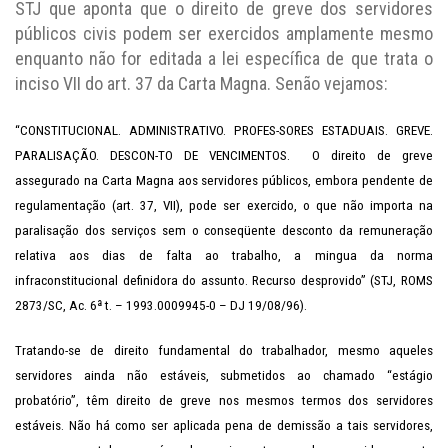
STJ que aponta que o direito de greve dos servidores
públicos civis podem ser exercidos amplamente mesmo
enquanto não for editada a lei específica de que trata o
inciso VII do art. 37 da Carta Magna. Senão vejamos:
“CONSTITUCIONAL. ADMINISTRATIVO. PROFES-SORES ESTADUAIS. GREVE.
PARALISAÇÃO. DESCON-TO DE VENCIMENTOS. O direito de greve
assegurado na Carta Magna aos servidores públicos, embora pendente de
regulamentação (art. 37, VII), pode ser exercido, o que não importa na
paralisação dos serviços sem o conseqüente desconto da remuneração
relativa aos dias de falta ao trabalho, a mingua da norma
infraconstitucional definidora do assunto. Recurso desprovido” (STJ, ROMS
2873/SC, Ac. 6ª t. – 1993.0009945-0 – DJ 19/08/96).
Tratando-se de direito fundamental do trabalhador, mesmo aqueles
servidores ainda não estáveis, submetidos ao chamado “estágio
probatório”, têm direito de greve nos mesmos termos dos servidores
estáveis. Não há como ser aplicada pena de demissão a tais servidores,