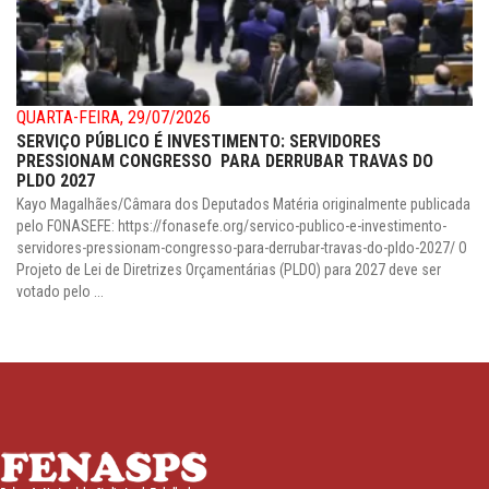
QUARTA-FEIRA, 29/07/2026
SERVIÇO PÚBLICO É INVESTIMENTO: SERVIDORES
PRESSIONAM CONGRESSO PARA DERRUBAR TRAVAS DO
PLDO 2027
Kayo Magalhães/Câmara dos Deputados Matéria originalmente publicada
pelo FONASEFE: https://fonasefe.org/servico-publico-e-investimento-
servidores-pressionam-congresso-para-derrubar-travas-do-pldo-2027/ O
Projeto de Lei de Diretrizes Orçamentárias (PLDO) para 2027 deve ser
votado pelo ...