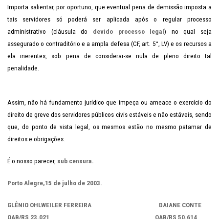
Importa salientar, por oportuno, que eventual pena de demissão imposta a
tais servidores só poderá ser aplicada após o regular processo
administrativo (cláusula do
devido processo legal
) no qual seja
assegurado o contraditório e a ampla defesa (CF, art. 5°, LV) e os recursos a
ela inerentes, sob pena de considerar-se nula de pleno direito tal
penalidade.
Assim, não há fundamento jurídico que impeça ou ameace o exercício do
direito de greve dos servidores públicos civis estáveis e não estáveis, sendo
que, do ponto de vista legal, os mesmos estão no mesmo patamar de
direitos e obrigações.
É o nosso parecer,
sub censura.
Porto Alegre,15 de julho de 2003.
GLÊNIO OHLWEILER FERREIRA DAIANE CONTE
OAB/RS 23.021 OAB/RS 50.614