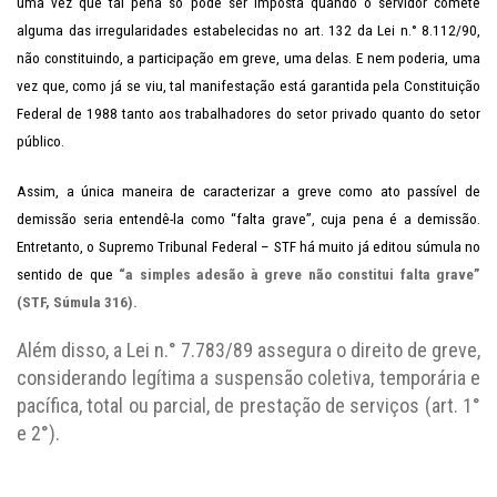
uma vez que tal pena só pode ser imposta quando o servidor comete
alguma das irregularidades estabelecidas no art. 132 da Lei n.° 8.112/90,
não constituindo, a participação em greve, uma delas. E nem poderia, uma
vez que, como já se viu, tal manifestação está garantida pela Constituição
Federal de 1988 tanto aos trabalhadores do setor privado quanto do setor
público.
Assim, a única maneira de caracterizar a greve como ato passível de
demissão seria entendê-la como “falta grave”, cuja pena é a demissão.
Entretanto, o Supremo Tribunal Federal – STF há muito já editou súmula no
sentido de que
“a simples adesão à greve não constitui falta grave”
(STF, Súmula 316).
Além disso, a Lei n.° 7.783/89 assegura o direito de greve,
considerando legítima a suspensão coletiva, temporária e
pacífica, total ou parcial, de prestação de serviços (art. 1°
e 2°).