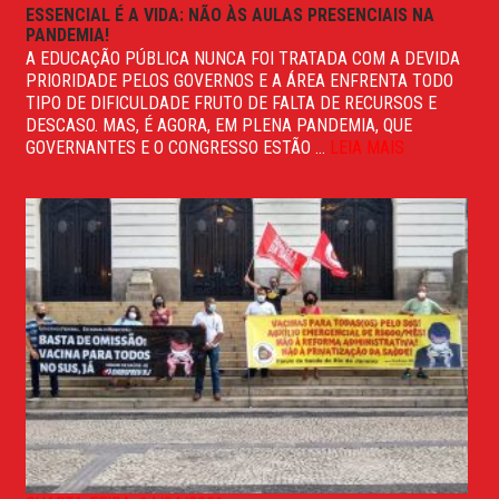
ESSENCIAL É A VIDA: NÃO ÀS AULAS PRESENCIAIS NA
PANDEMIA!
A EDUCAÇÃO PÚBLICA NUNCA FOI TRATADA COM A DEVIDA
PRIORIDADE PELOS GOVERNOS E A ÁREA ENFRENTA TODO
TIPO DE DIFICULDADE FRUTO DE FALTA DE RECURSOS E
DESCASO. MAS, É AGORA, EM PLENA PANDEMIA, QUE
GOVERNANTES E O CONGRESSO ESTÃO ...
LEIA MAIS